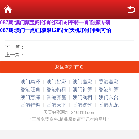
087期:澳门藏宝阁[④肖④码]★[平特一肖]独家专研
087期:澳门一点红[极限12码]★[天机①肖]准到可怕
下一篇：
上一篇：
返回网站首页
澳门惠泽
澳门好彩
澳门赢彩
香港赢彩
香港旺角
香港特料
澳门神算
香港神算
澳门惠泽
香港齐赢
澳门淘料
澳门六合
香港特料
香港天下
香港跑狗
香港九龙
天天好彩网址-246818.com
↑正版免费资料,精准原创请牢记本站网址↑