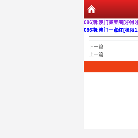
086期:澳门藏宝阁[④肖
086期:澳门一点红[极限
下一篇：
上一篇：