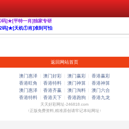
④码]★[平特一肖]独家专研
12码]★[天机①肖]准到可怕
返回网站首页
澳门惠泽
澳门好彩
澳门赢彩
香港赢彩
香港旺角
香港特料
澳门神算
香港神算
澳门惠泽
香港齐赢
澳门淘料
澳门六合
香港特料
香港天下
香港跑狗
香港九龙
天天好彩网址-246818.com
↑正版免费资料,精准原创请牢记本站网址↑