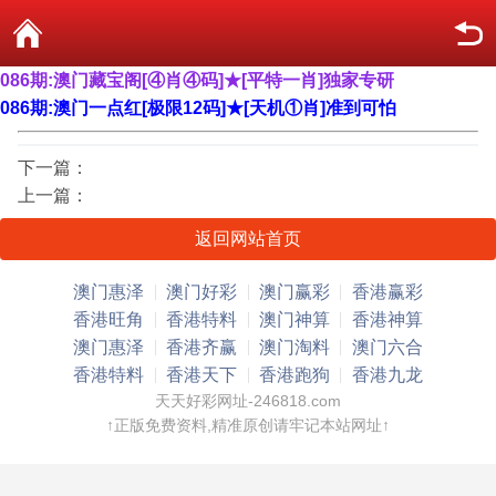
086期:澳门藏宝阁[④肖④码]★[平特一肖]独家专研
086期:澳门一点红[极限12码]★[天机①肖]准到可怕
下一篇：
上一篇：
返回网站首页
澳门惠泽
澳门好彩
澳门赢彩
香港赢彩
香港旺角
香港特料
澳门神算
香港神算
澳门惠泽
香港齐赢
澳门淘料
澳门六合
香港特料
香港天下
香港跑狗
香港九龙
天天好彩网址-246818.com
↑正版免费资料,精准原创请牢记本站网址↑