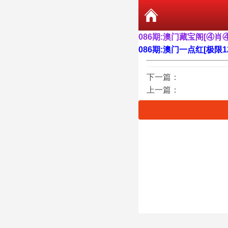
086期:澳门藏宝阁[④肖
086期:澳门一点红[极限
下一篇：
上一篇：