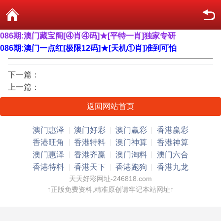
086期:澳门藏宝阁[④肖④码]★[平特一肖]独家专研
086期:澳门一点红[极限12码]★[天机①肖]准到可怕
下一篇：
上一篇：
返回网站首页
澳门惠泽
澳门好彩
澳门赢彩
香港赢彩
香港旺角
香港特料
澳门神算
香港神算
澳门惠泽
香港齐赢
澳门淘料
澳门六合
香港特料
香港天下
香港跑狗
香港九龙
天天好彩网址-246818.com
↑正版免费资料,精准原创请牢记本站网址↑