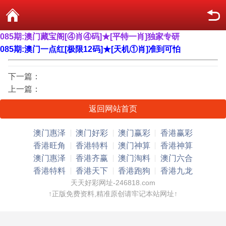
085期:澳门藏宝阁[④肖④码]★[平特一肖]独家专研
085期:澳门一点红[极限12码]★[天机①肖]准到可怕
下一篇：
上一篇：
返回网站首页
澳门惠泽
澳门好彩
澳门赢彩
香港赢彩
香港旺角
香港特料
澳门神算
香港神算
澳门惠泽
香港齐赢
澳门淘料
澳门六合
香港特料
香港天下
香港跑狗
香港九龙
天天好彩网址-246818.com
↑正版免费资料,精准原创请牢记本站网址↑