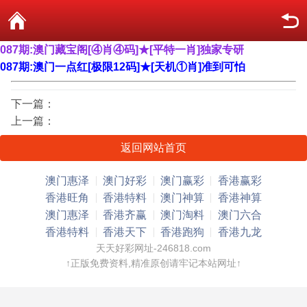
087期:澳门藏宝阁[④肖④码]★[平特一肖]独家专研
087期:澳门一点红[极限12码]★[天机①肖]准到可怕
下一篇：
上一篇：
返回网站首页
澳门惠泽
澳门好彩
澳门赢彩
香港赢彩
香港旺角
香港特料
澳门神算
香港神算
澳门惠泽
香港齐赢
澳门淘料
澳门六合
香港特料
香港天下
香港跑狗
香港九龙
天天好彩网址-246818.com
↑正版免费资料,精准原创请牢记本站网址↑