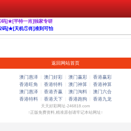
④码]★[平特一肖]独家专研
12码]★[天机①肖]准到可怕
返回网站首页
澳门惠泽
澳门好彩
澳门赢彩
香港赢彩
香港旺角
香港特料
澳门神算
香港神算
澳门惠泽
香港齐赢
澳门淘料
澳门六合
香港特料
香港天下
香港跑狗
香港九龙
天天好彩网址-246818.com
↑正版免费资料,精准原创请牢记本站网址↑