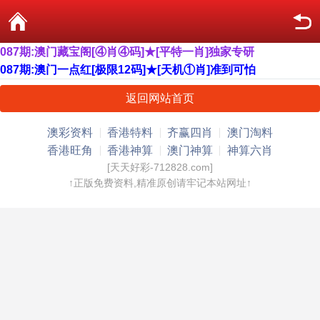
087期:澳门藏宝阁[④肖④码]★[平特一肖]独家专研
087期:澳门一点红[极限12码]★[天机①肖]准到可怕
返回网站首页
澳彩资料
香港特料
齐赢四肖
澳门淘料
香港旺角
香港神算
澳门神算
神算六肖
[天天好彩-712828.com]
↑正版免费资料,精准原创请牢记本站网址↑