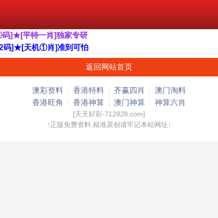
④码]★[平特一肖]独家专研
12码]★[天机①肖]准到可怕
返回网站首页
澳彩资料
香港特料
齐赢四肖
澳门淘料
香港旺角
香港神算
澳门神算
神算六肖
[天天好彩-712828.com]
↑正版免费资料,精准原创请牢记本站网址↑