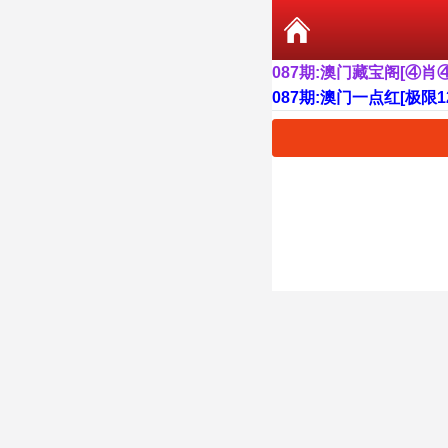
087期:澳门藏宝阁[④肖
087期:澳门一点红[极限