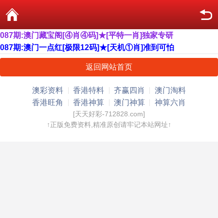
087期:澳门藏宝阁[④肖④码]★[平特一肖]独家专研
087期:澳门一点红[极限12码]★[天机①肖]准到可怕
返回网站首页
澳彩资料
香港特料
齐赢四肖
澳门淘料
香港旺角
香港神算
澳门神算
神算六肖
[天天好彩-712828.com]
↑正版免费资料,精准原创请牢记本站网址↑