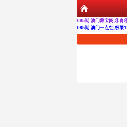
085期:澳门藏宝阁[④肖
085期:澳门一点红[极限