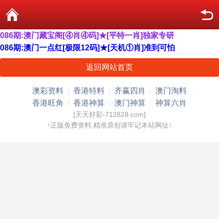
086期:澳门藏宝阁[④肖④码]★[平特一肖]独家专研
086期:澳门一点红[极限12码]★[天机①肖]准到可怕
返回网站首页
澳彩资料
香港特料
齐赢四肖
澳门淘料
香港旺角
香港神算
澳门神算
神算六肖
[天天好彩-712828.com]
↑正版免费资料,精准原创请牢记本站网址↑